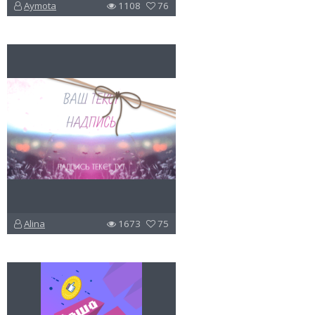
Aymota
1108
76
u
v
l
Alina
1673
75
u
v
l