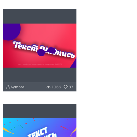
Aymota
1366
87
u
v
l