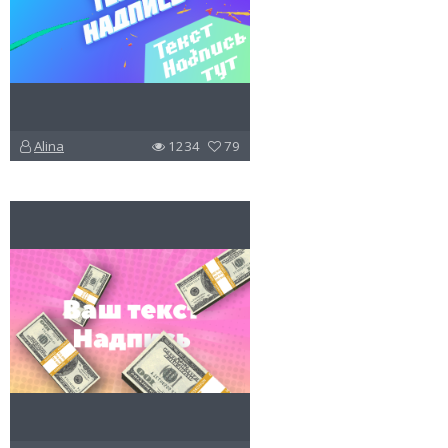
Alina
1234
79
u
v
l