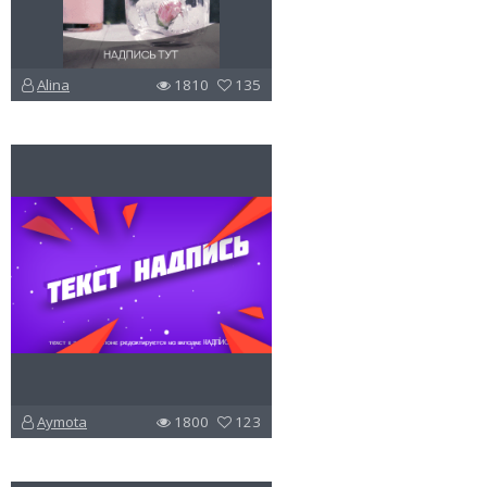
Alina
1810
135
u
v
l
Aymota
1800
123
u
v
l