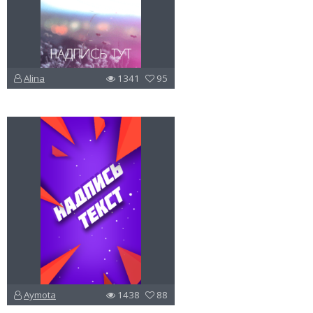
Alina
1341
95
u
v
l
Aymota
1438
88
u
v
l