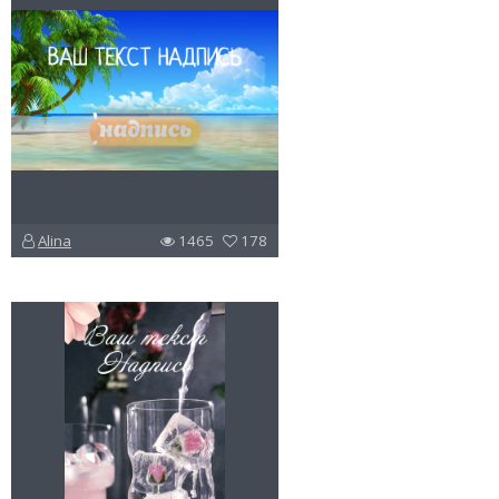
Alina
1465
178
u
v
l