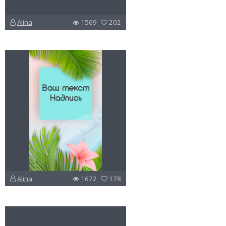
Alina
1569
202
u
v
l
Alina
1672
178
u
v
l