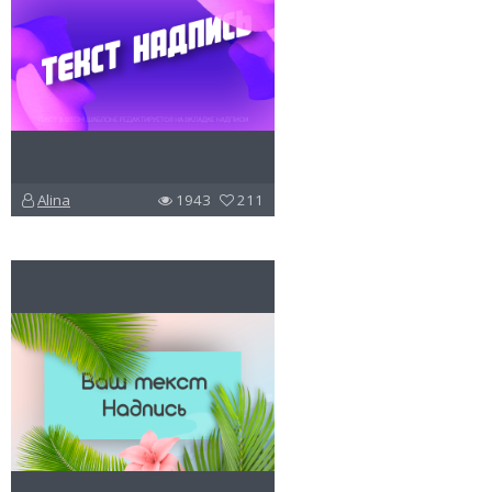
Alina
1943
211
u
v
l