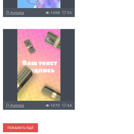
Aymota
1098
55
u
v
l
Aymota
1070
44
u
v
l
ПОКАЗАТЬ ЕЩЁ