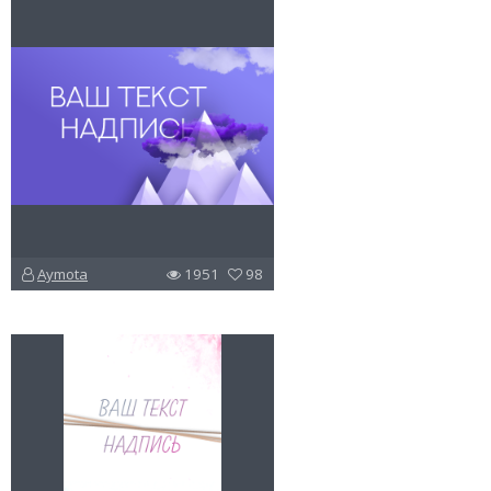
Aymota
1951
98
u
v
l