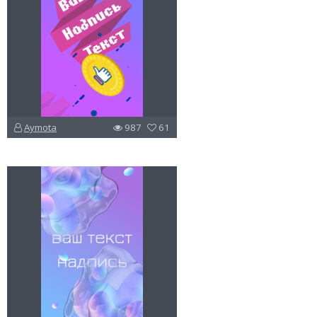
Aymota
987
61
u
v
l